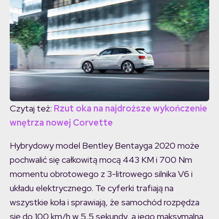
Czytaj też:
Rzut oka na najdroższe wykończenie
wnętrza nowej Corvette
Hybrydowy model Bentley Bentayga 2020 może
pochwalić się całkowitą mocą 443 KM i 700 Nm
momentu obrotowego z 3-litrowego silnika V6 i
układu elektrycznego. Te cyferki trafiają na
wszystkie koła i sprawiają, że samochód rozpędza
się do 100 km/h w 5,5 sekundy, a jego maksymalna