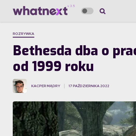
ROZRYWKA
Bethesda dba o pr
od 1999 roku
KACPER MĄDRY
17 PAŹDZIERNIKA 2022
·