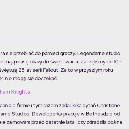
a się przebijać do pamięci graczy. Legendarne studio
ie mają masę okazji do świętowania. Zaczęliśmy od 10-
więtują 25 lat serii Fallout. Za to w przyszłym roku
wał, nie mogę się doczekać!
tham Knights
ia o firmie i tym razem zadali kilka pytań Christiane
 Game Studios. Deweloperka pracuje w Bethesdzie od
się zajmowała przez ostatnie lata i czy zdradziła coś na