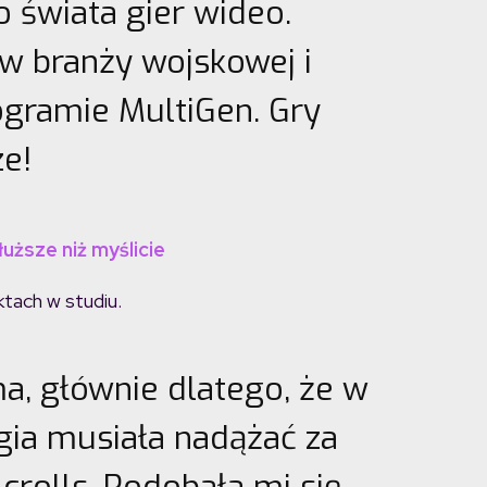
o świata gier wideo.
w branży wojskowej i
ogramie MultiGen. Gry
ze!
łuższe niż myślicie
ktach w studiu.
ma, głównie dlatego, że w
gia musiała nadążać za