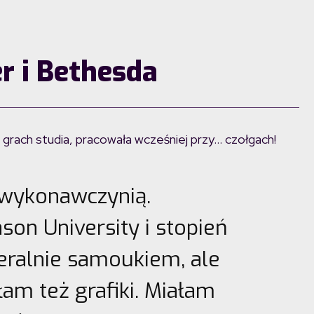
er i Bethesda
w grach studia, pracowała wcześniej przy… czołgach!
wykonawczynią.
on University i stopień
eralnie samoukiem, ale
łam też grafiki. Miałam