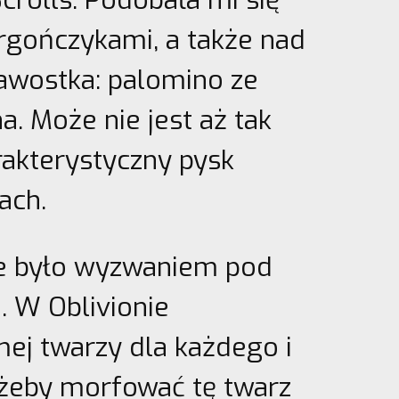
Scrolls. Podobała mi się
Argończykami, a także nad
awostka: palomino ze
a. Może nie jest aż tak
rakterystyczny pysk
ach.
ze było wyzwaniem pod
 W Oblivionie
mej twarzy dla każdego i
żeby morfować tę twarz