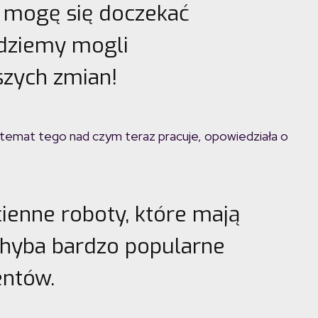
ie mogę się doczekać
ędziemy mogli
szych zmian!
temat tego nad czym teraz pracuje, opowiedziała o
ienne roboty, które mają
chyba bardzo popularne
entów.