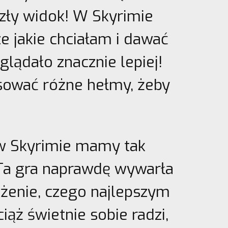
iezły widok! W Skyrimie
e jakie chciałam i dawać
lądało znacznie lepiej!
sować różne hełmy, żeby
 w Skyrimie mamy tak
Ta gra naprawdę wywarła
żenie, czego najlepszym
iąż świetnie sobie radzi,