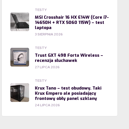
TESTY
MSI Crosshair 16 HX E14W (Core i7-
14650H + RTX 5060 115W) – test
laptopa
3 SIERPNIA 2026
TESTY
Trust GXT 498 Forta Wireless –
recenzja słuchawek
27 LIPCA 2026
TESTY
Krux Tano – test obudowy. Taki
Krux Empero ale posiadający
frontowy obły panel szklany
24 LIPCA 2026