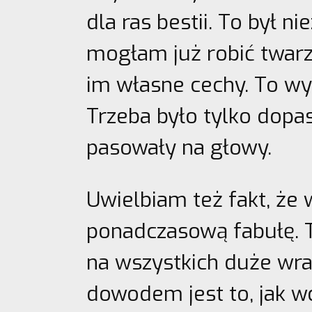
dla ras bestii. To był n
mogłam już robić twarz
im własne cechy. To wyg
Trzeba było tylko dopa
pasowały na głowy.
Uwielbiam też fakt, że
ponadczasową fabułę. 
na wszystkich duże wra
dowodem jest to, jak wc