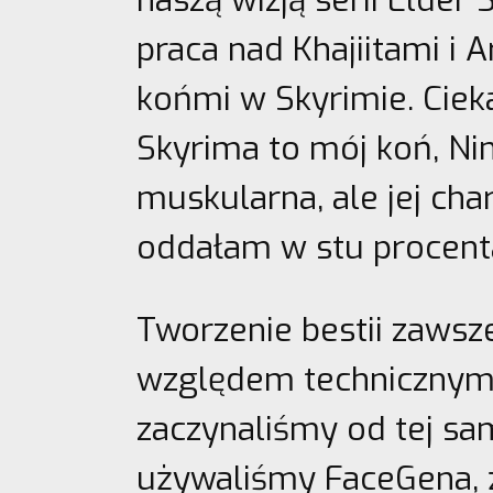
naszą wizją serii Elder 
praca nad Khajiitami i 
końmi w Skyrimie. Ciek
Skyrima to mój koń, Nin
muskularna, ale jej cha
oddałam w stu procent
Tworzenie bestii zaws
względem technicznym.
zaczynaliśmy od tej sa
używaliśmy FaceGena, 