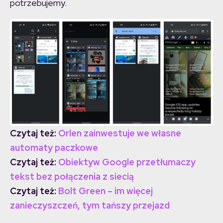
potrzebujemy.
Czytaj też:
Orlen zainwestuje we własne
automaty paczkowe
Czytaj też:
Obiektyw Google przetłumaczy
tekst bez połączenia z siecią
Czytaj też:
Bolt Green – im więcej
zanieczyszczeń, tym tańszy przejazd