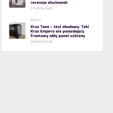
recenzja słuchawek
27 LIPCA 2026
TESTY
Krux Tano – test obudowy. Taki
Krux Empero ale posiadający
frontowy obły panel szklany
24 LIPCA 2026