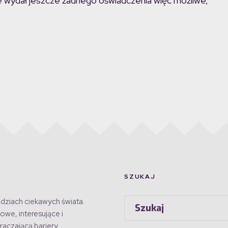
 nie wydał jeszcze żadnego oświadczenia więc możliwe,
SZUKAJ
dziach ciekawych świata.
owe, interesujące i
raczającą bariery