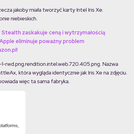
cza jakoby miała tworzyć karty Intel Iris Xe.
nie niebieskich.
tealth zaskakuje ceną i wytrzymałością
pple eliminuje poważny problem
zon.pl!
-1-rwd.png.rendition.intel.web.720.405.png. Nazwa
tleAx, która wygląda identycznie jak Iris Xe na zdjęciu.
powiada więc ta sama fabryka.