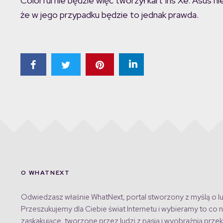
Colorful nie będzie więc tworzył kart Iris Xe. Asus
że w jego przypadku będzie to jednak prawda.
O WHATNEXT
Odwiedzasz właśnie WhatNext, portal stworzony z myślą o lu
Przeszukujemy dla Ciebie świat Internetu i wybieramy to co n
zaskakujące, tworzone przez ludzi z pasją i wyobraźnią przek