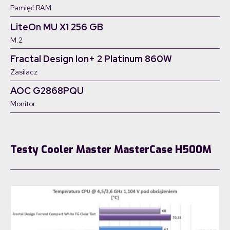
Pamięć RAM
LiteOn MU X1 256 GB
M.2
Fractal Design Ion+ 2 Platinum 860W
Zasilacz
AOC G2868PQU
Monitor
Testy Cooler Master MasterCase H500M