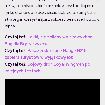
nie są to jedynie jakieś mrzonki w myśl podbijania
rynku dronów, a rzeczywiście dobrze przemyślana
strategia, korzystająca z sukcesu bezlusterkowców
Alpha.
Czytaj też:
Lekki, ale solidny wojskowy dron
Bug dla Brytyjczyków
Czytaj też:
Pasażerski dron EHang EH216
zabiera turystów w wyjątkowy lot
Czytaj też:
Bojowy dron Loyal Wingman po
kolejnych testach