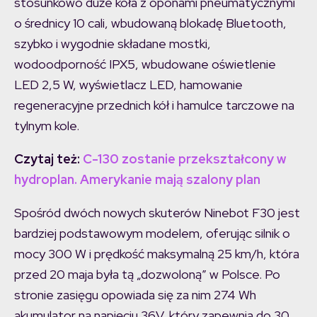
stosunkowo duże koła z oponami pneumatycznymi
o średnicy 10 cali, wbudowaną blokadę Bluetooth,
szybko i wygodnie składane mostki,
wodoodporność IPX5, wbudowane oświetlenie
LED 2,5 W, wyświetlacz LED, hamowanie
regeneracyjne przednich kół i hamulce tarczowe na
tylnym kole.
Czytaj też:
C-130 zostanie przekształcony w
hydroplan. Amerykanie mają szalony plan
Spośród dwóch nowych skuterów Ninebot F30 jest
bardziej podstawowym modelem, oferując silnik o
mocy 300 W i prędkość maksymalną 25 km/h, która
przed 20 maja była tą „dozwoloną” w Polsce. Po
stronie zasięgu opowiada się za nim 274 Wh
akumulator na napięciu 36V, który zapewnia do 30