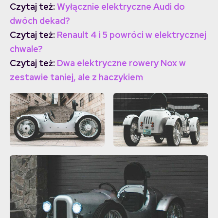
Czytaj też:
Wyłącznie elektryczne Audi do
dwóch dekad?
Czytaj też:
Renault 4 i 5 powróci w elektrycznej
chwale?
Czytaj też:
Dwa elektryczne rowery Nox w
zestawie taniej, ale z haczykiem