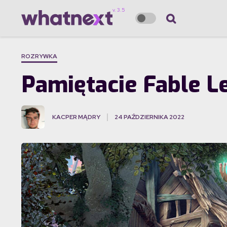
ROZRYWKA
Pamiętacie Fable L
KACPER MĄDRY
24 PAŹDZIERNIKA 2022
·