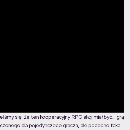
iśmy się, że ten kooperacyjny RPG akcji miał być… grą
naczonego dla pojedynczego gracza, ale podobno taka