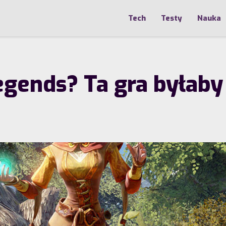
Tech
Testy
Nauka
egends? Ta gra byłab