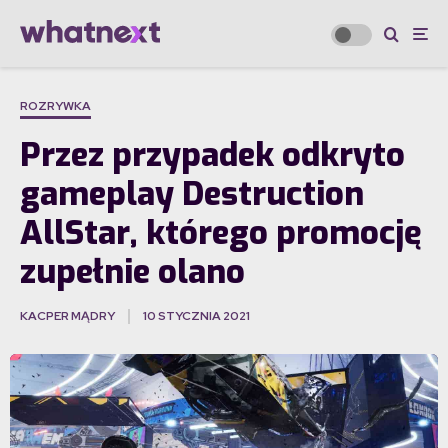
ROZRYWKA
Przez przypadek odkryto
gameplay Destruction
AllStar, którego promocję
zupełnie olano
KACPER MĄDRY
10 STYCZNIA 2021
·