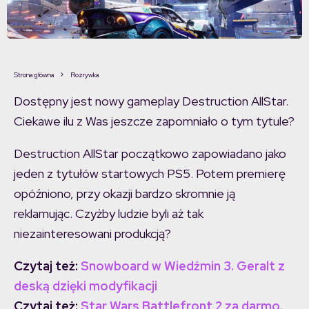
Strona główna
Rozrywka
Dostępny jest nowy gameplay Destruction AllStar.
Ciekawe ilu z Was jeszcze zapomniało o tym tytule?
Destruction AllStar początkowo zapowiadano jako
jeden z tytułów startowych PS5. Potem premierę
opóźniono, przy okazji bardzo skromnie ją
reklamując. Czyżby ludzie byli aż tak
niezainteresowani produkcją?
Czytaj też:
Snowboard w Wiedźmin 3. Geralt z
deską dzięki modyfikacji
Czytaj też:
Star Wars Battlefront 2 za darmo.