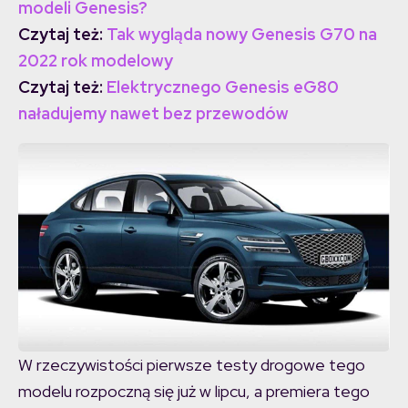
modeli Genesis?
Czytaj też:
Tak wygląda nowy Genesis G70 na
2022 rok modelowy
Czytaj też:
Elektrycznego Genesis eG80
naładujemy nawet bez przewodów
W rzeczywistości pierwsze testy drogowe tego
modelu rozpoczną się już w lipcu, a premiera tego