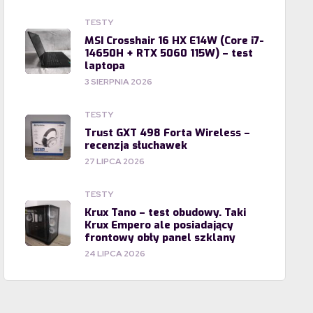
TESTY
MSI Crosshair 16 HX E14W (Core i7-
14650H + RTX 5060 115W) – test
laptopa
3 SIERPNIA 2026
TESTY
Trust GXT 498 Forta Wireless –
recenzja słuchawek
27 LIPCA 2026
TESTY
Krux Tano – test obudowy. Taki
Krux Empero ale posiadający
frontowy obły panel szklany
24 LIPCA 2026