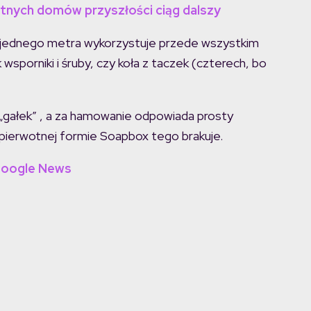
entnych domów przyszłości ciąg dalszy
 jednego metra wykorzystuje przede wszystkim
 wsporniki i śruby, czy koła z taczek (czterech, bo
„gałek” , a za hamowanie odpowiada prosty
pierwotnej formie Soapbox tego brakuje.
Google News