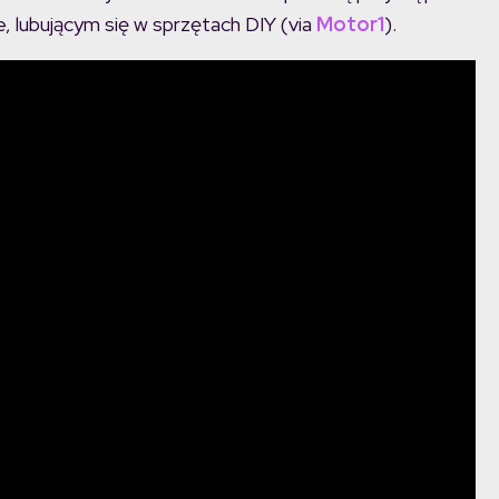
 lubującym się w sprzętach DIY (via
Motor1
).