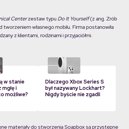
ical Center
zestaw typu
Do It Yourself
(z ang. Zrób
ad tworzeniem własnego mobilu. Firma postanowiła
ny z klientami, rodzinami i przyjaciółmi.
ą w stanie
Dlaczego Xbox Series S
 mgłę i
był nazywany Lockhart?
to możliwe?
Nigdy byście nie zgadli
bne materiały do stworzenia Soapbox są przystępne