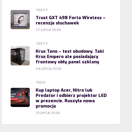
TESTY
Trust GXT 498 Forta Wireless –
recenzja słuchawek
27 LIPCA 2026
TESTY
Krux Tano – test obudowy. Taki
Krux Empero ale posiadający
frontowy obły panel szklany
24 LIPCA 2026
TECH
Kup laptop Acer, Nitro lub
Predator i odbierz projektor LED
w prezencie. Ruszyła nowa
promocja
21 LIPCA 2026