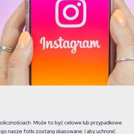
kolicznościach. Może to być celowe lub przypadkowe
go nasze fotki zostaną skasowane. I aby uchronić