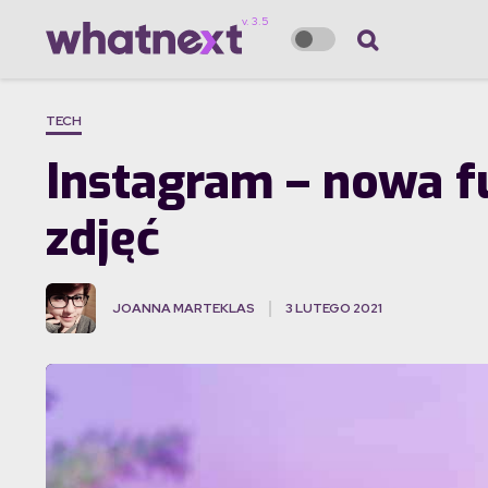
TECH
Instagram – nowa f
zdjęć
JOANNA MARTEKLAS
3 LUTEGO 2021
·