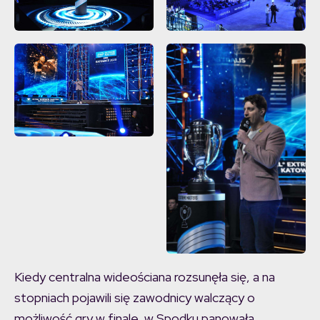
Kiedy centralna wideościana rozsunęła się, a na
stopniach pojawili się zawodnicy walczący o
możliwość gry w finale, w Spodku panowała