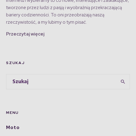
Internetu i wybieramy to co nowe, interesujące i zaskakujące,
tworzone przez ludzi z pasją i wyobraźnią przekraczającą
bariery codzienności. To oni przeobrażają naszą
rzeczywistość, a my lubimy o tym pisać.
Przeczytaj więcej
SZUKAJ
MENU
Moto