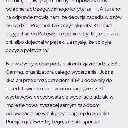
co roku, pojawią się tu tłumy” – opowiada inny
ochroniarz strzegący innego korytarza. – „A tu rano
na odprawie mówią nam, że decyzja zapadła widzów
nie będzie. Przecież to szczyt głupoty! Kto miał
przyjechać do Katowic, to pewnie był tu już od kilku
dni, albo dojechał w piątek. Ja myślę, że to była
decyzja polityczna.”
Nie wszyscy jednak podzielali entuzjazm ludzi z ESL
Gaming, organizatora całego wydarzenia. Już na
kilka dni przed rozpoczęciem IEM’u docierały do
przedstawicieli mediów informacje, że część
wystawców decydowała się wycofać z udziału w
imprezie towarzyszącej samym zawodom
odbywającej się w hali przylegającej do Spodka.
Pomijam już kwestię tego, że sam sponsor