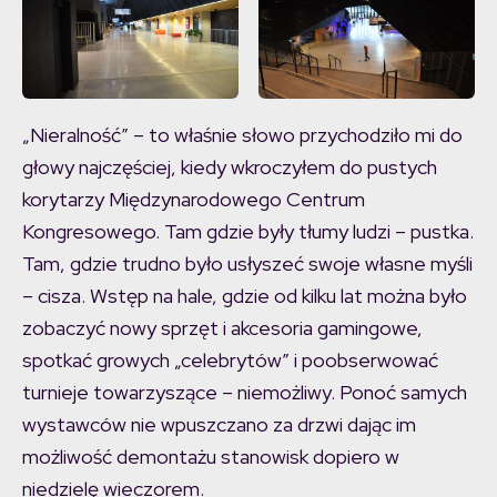
„Nieralność” – to właśnie słowo przychodziło mi do
głowy najczęściej, kiedy wkroczyłem do pustych
korytarzy Międzynarodowego Centrum
Kongresowego. Tam gdzie były tłumy ludzi – pustka.
Tam, gdzie trudno było usłyszeć swoje własne myśli
– cisza. Wstęp na hale, gdzie od kilku lat można było
zobaczyć nowy sprzęt i akcesoria gamingowe,
spotkać growych „celebrytów” i poobserwować
turnieje towarzyszące – niemożliwy. Ponoć samych
wystawców nie wpuszczano za drzwi dając im
możliwość demontażu stanowisk dopiero w
niedzielę wieczorem.