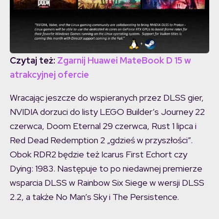
Czytaj też:
Zgarnij Huawei MateBook D 15 w
atrakcyjnej ofercie
Wracając jeszcze do wspieranych przez DLSS gier,
NVIDIA dorzuci do listy LEGO Builder’s Journey 22
czerwca, Doom Eternal 29 czerwca, Rust 1 lipca i
Red Dead Redemption 2 „gdzieś w przyszłości”.
Obok RDR2 będzie też Icarus First Echort czy
Dying: 1983. Następuje to po niedawnej premierze
wsparcia DLSS w Rainbow Six Siege w wersji DLSS
2.2, a także No Man’s Sky i The Persistence.