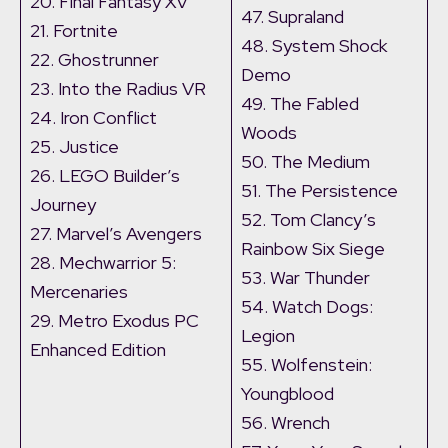
20. Final Fantasy XV
47. Supraland
21. Fortnite
48. System Shock
22. Ghostrunner
Demo
23. Into the Radius VR
49. The Fabled
24. Iron Conflict
Woods
25. Justice
50. The Medium
26. LEGO Builder’s
51. The Persistence
Journey
52. Tom Clancy’s
27. Marvel’s Avengers
Rainbow Six Siege
28. Mechwarrior 5:
53. War Thunder
Mercenaries
54. Watch Dogs:
29. Metro Exodus PC
Legion
Enhanced Edition
55. Wolfenstein:
Youngblood
56. Wrench