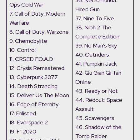
36. Necromunda:
Ops Cold War
Hired Gun
7. Call of Duty: Modern
37. Nine To Five
Warfare
38. Nioh 2 The
8. Call of Duty: Warzone
Complete Edition
9. Chernobylite
39. No Man’s Sky
10. Control
40. Outriders
11. CRSED F.O.A.D
41. Pumpkin Jack
12. Crysis Remastered
42. Qu Gian Qi Tan
13. Cyberpunk 2077
Online
14. Death Stranding
43. Ready or Not
15. Deliver Us The Moon
44. Redout: Space
16. Edge of Eternity
Assault
17. Enlisted
45. Scavengers
18. Everspace 2
46. Shadow of the
19. F1 2020
Tomb Raider