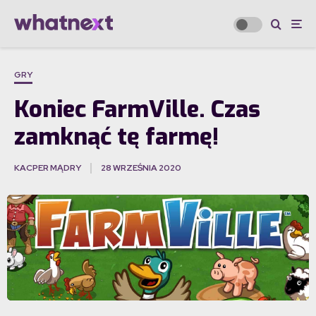
GRY
Koniec FarmVille. Czas
zamknąć tę farmę!
KACPER MĄDRY
28 WRZEŚNIA 2020
·