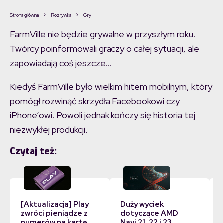
Strona główna
Rozrywka
Gry
FarmVille nie będzie grywalne w przyszłym roku.
Twórcy poinformowali graczy o całej sytuacji, ale
zapowiadają coś jeszcze…
Kiedyś FarmVille było wielkim hitem mobilnym, który
pomógł rozwinąć skrzydła Facebookowi czy
iPhone’owi. Powoli jednak kończy się historia tej
niezwykłej produkcji.
Czytaj też:
[Aktualizacja] Play
Duży wyciek
zwróci pieniądze z
dotyczące AMD
numerów na kartę.
Navi 21, 22 i 23