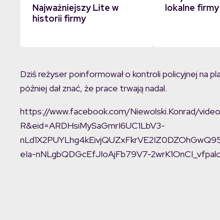
Najważniejszy Lite w
lokalne firmy
historii firmy
Dziś reżyser poinformował o kontroli policyjnej na pl
później dał znać, że prace trwają nadal.
https://www.facebook.com/Niewolski.Konrad/vi
R&eid=ARDHsiMySaGmrI6UC1LbV3-
nLd1X2PUYLhg4kEivjQUZxFkrVE2IZ0DZOhGwQ
eIa-nNLgbQDGcEfJIoAjFb79V7-2wrK1OnCI_vfpalo