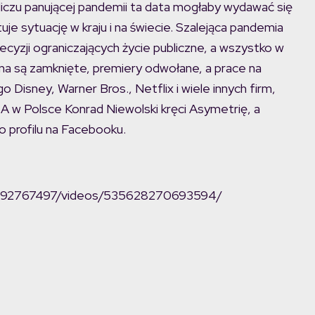
liczu panującej pandemii ta data mogłaby wydawać się
uje sytuację w kraju i na świecie. Szalejąca pandemia
ecyzji ograniczających życie publiczne, a wszystko w
ina są zamknięte, premiery odwołane, a prace na
 Disney, Warner Bros., Netflix i wiele innych firm,
. A w Polsce Konrad Niewolski kręci Asymetrię, a
o profilu na Facebooku.
7392767497/videos/535628270693594/