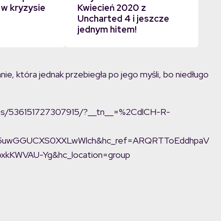
 w kryzysie
Kwiecień 2020 z
Uncharted 4 i jeszcze
jednym hitem!
anie, która jednak przebiegła po jego myśli, bo niedługo
deos/536151727307915/?__tn__=%2CdlCH-R-
95uwGGUCXS0XXLwWlch&hc_ref=ARQRTToEddhpaV
xkKWVAU-Yg&hc_location=group