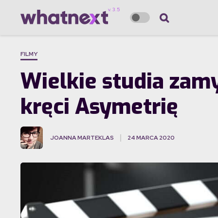
FILMY
Wielkie studia zam
kręci Asymetrię
JOANNA MARTEKLAS
24 MARCA 2020
·