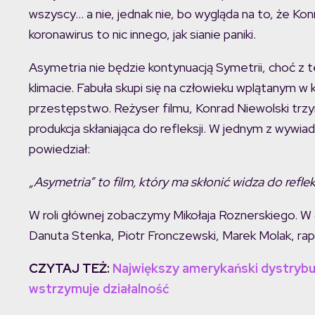
wszyscy… a nie, jednak nie, bo wygląda na to, że Kon
koronawirus to nic innego, jak sianie paniki.
Asymetria nie będzie kontynuacją Symetrii, choć
klimacie. Fabuła skupi się na człowieku wplątanym w k
przestępstwo. Reżyser filmu, Konrad Niewolski trzy
produkcja skłaniająca do refleksji. W jednym z wy
powiedział:
„Asymetria” to film, który ma skłonić widza do refle
W roli głównej zobaczymy Mikołaja Roznerskiego. W ob
Danuta Stenka, Piotr Fronczewski, Marek Molak, ra
CZYTAJ TEŻ:
Największy amerykański dystrybu
wstrzymuje działalność