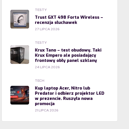
TESTY
Trust GXT 498 Forta Wireless –
recenzja słuchawek
27 LIPCA 2026
TESTY
Krux Tano – test obudowy. Taki
Krux Empero ale posiadający
frontowy obły panel szklany
24 LIPCA 2026
TECH
Kup laptop Acer, Nitro lub
Predator i odbierz projektor LED
w prezencie. Ruszyła nowa
promocja
21 LIPCA 2026