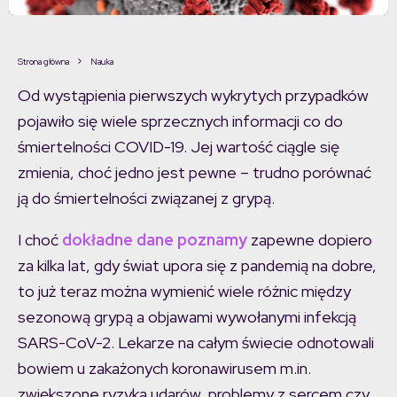
Strona główna
Nauka
Od wystąpienia pierwszych wykrytych przypadków
pojawiło się wiele sprzecznych informacji co do
śmiertelności COVID-19. Jej wartość ciągle się
zmienia, choć jedno jest pewne – trudno porównać
ją do śmiertelności związanej z grypą.
I choć
dokładne dane poznamy
zapewne dopiero
za kilka lat, gdy świat upora się z pandemią na dobre,
to już teraz można wymienić wiele różnic między
sezonową grypą a objawami wywołanymi infekcją
SARS-CoV-2. Lekarze na całym świecie odnotowali
bowiem u zakażonych koronawirusem m.in.
zwiększone ryzyka udarów, problemy z sercem czy