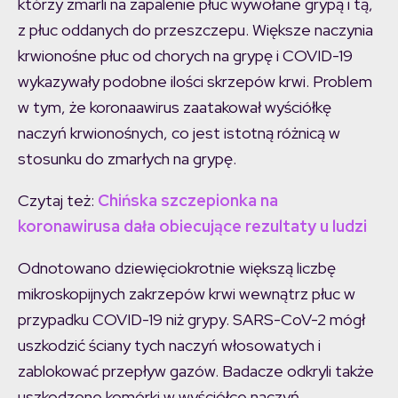
którzy zmarli na zapalenie płuc wywołane grypą i tą,
z płuc oddanych do przeszczepu. Większe naczynia
krwionośne płuc od chorych na grypę i COVID-19
wykazywały podobne ilości skrzepów krwi. Problem
w tym, że koronaawirus zaatakował wyściółkę
naczyń krwionośnych, co jest istotną różnicą w
stosunku do zmarłych na grypę.
Czytaj też:
Chińska szczepionka na
koronawirusa dała obiecujące rezultaty u ludzi
Odnotowano dziewięciokrotnie większą liczbę
mikroskopijnych zakrzepów krwi wewnątrz płuc w
przypadku COVID-19 niż grypy. SARS-CoV-2 mógł
uszkodzić ściany tych naczyń włosowatych i
zablokować przepływ gazów. Badacze odkryli także
uszkodzone komórki w wyściółce naczyń