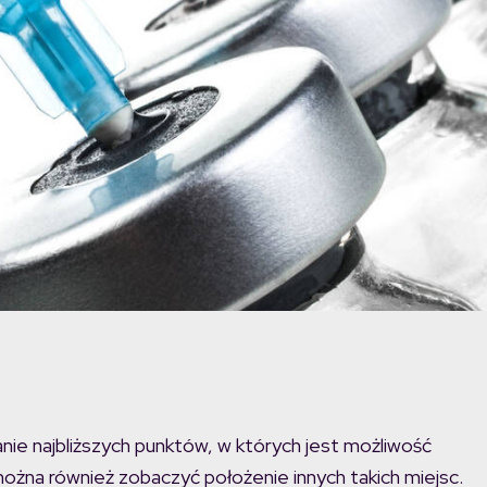
e najbliższych punktów, w których jest możliwość
ożna również zobaczyć położenie innych takich miejsc.