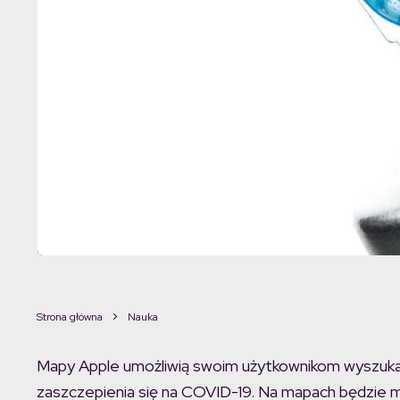
Strona główna
Nauka
Mapy Apple umożliwią swoim użytkownikom wyszukani
zaszczepienia się na COVID-19. Na mapach będzie m