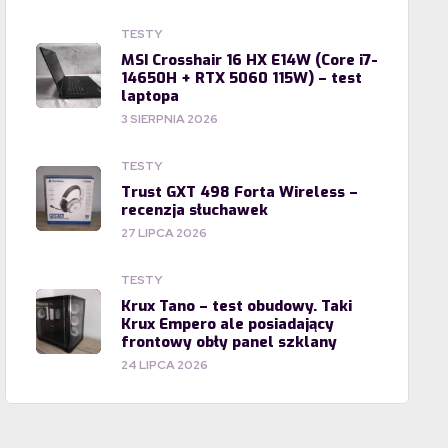
TESTY
MSI Crosshair 16 HX E14W (Core i7-
14650H + RTX 5060 115W) – test
laptopa
3 SIERPNIA 2026
TESTY
Trust GXT 498 Forta Wireless –
recenzja słuchawek
27 LIPCA 2026
TESTY
Krux Tano – test obudowy. Taki
Krux Empero ale posiadający
frontowy obły panel szklany
24 LIPCA 2026