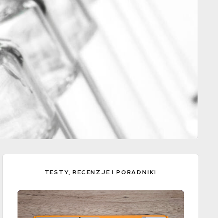
Idealna szczepionka na COVID-19, czyli jaka?
TESTY, RECENZJE I PORADNIKI