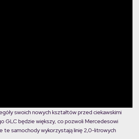
zegóły swoich nowych kształtów przed ciekawskimi
go GLC będzie większy, co pozwoli Mercedesowi
że te samochody wykorzystają linię 2,0-litrowych