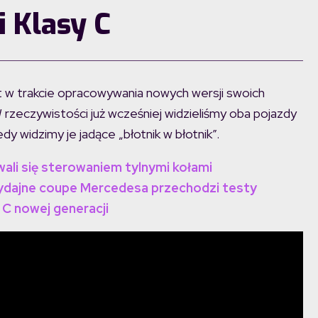
i Klasy C
w trakcie opracowywania nowych wersji swoich
 rzeczywistości już wcześniej widzieliśmy oba pojazdy
y widzimy je jadące „błotnik w błotnik”.
li się sterowaniem tylnymi kołami
Wydajne coupe Mercedesa przechodzi testy
 C nowej generacji