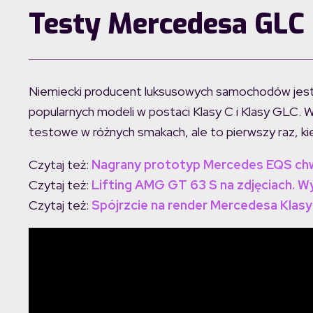
Testy Mercedesa GLC 
Niemiecki producent luksusowych samochodów jest 
popularnych modeli w postaci Klasy C i Klasy GLC. W
testowe w różnych smakach, ale to pierwszy raz, kied
Czytaj też:
Nagrany prototyp Mercedes EQS chwa
Czytaj też:
Lifting AMG GT 63 S na zdjęciach. 
Czytaj też:
Spójrzcie na render Mercedesa Klasy