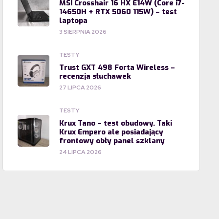
MSI Crosshair 16 HX E14W (Core i7-
14650H + RTX 5060 115W) – test
laptopa
3 SIERPNIA 2026
TESTY
Trust GXT 498 Forta Wireless –
recenzja słuchawek
27 LIPCA 2026
TESTY
Krux Tano – test obudowy. Taki
Krux Empero ale posiadający
frontowy obły panel szklany
24 LIPCA 2026