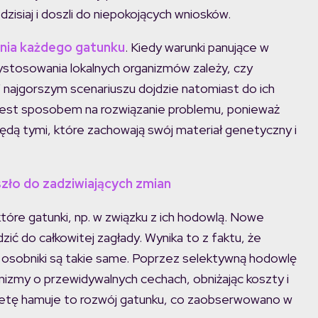
dzisiaj i doszli do niepokojących wniosków.
enia każdego gatunku
. Kiedy warunki panujące w
ystosowania lokalnych organizmów zależy, czy
 najgorszym scenariuszu dojdzie natomiast do ich
 jest sposobem na rozwiązanie problemu, ponieważ
ędą tymi, które zachowają swój materiał genetyczny i
szło do zadziwiających zmian
które gatunki, np. w związku z ich hodowlą. Nowe
zić do całkowitej zagłady. Wynika to z faktu, że
ie osobniki są takie same. Poprzez selektywną hodowlę
ganizmy o przewidywalnych cechach, obniżając koszty i
ą metę hamuje to rozwój gatunku, co zaobserwowano w