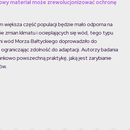
 Nowy materiał może zrewolucjonizować ochronę
m większa część populacji będzie mało odporna na
e zmian klimatu i ocieplających się wód, tego typu
iami wód Morza Bałtyckiego doprowadziło do
 ograniczając zdolność do adaptacji. Autorzy badania
unkowo powszechną praktykę, jaką jest zarybianie
ów.