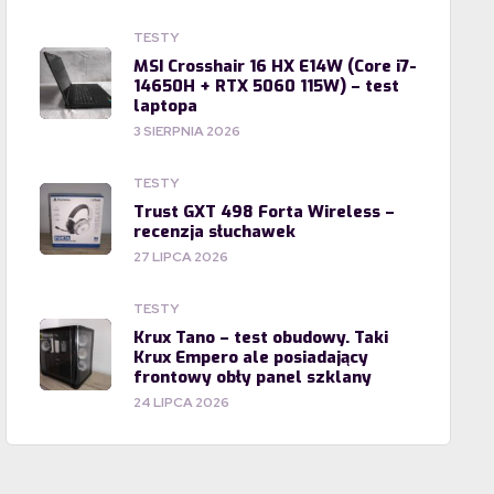
TESTY
MSI Crosshair 16 HX E14W (Core i7-
14650H + RTX 5060 115W) – test
laptopa
3 SIERPNIA 2026
TESTY
Trust GXT 498 Forta Wireless –
recenzja słuchawek
27 LIPCA 2026
TESTY
Krux Tano – test obudowy. Taki
Krux Empero ale posiadający
frontowy obły panel szklany
24 LIPCA 2026