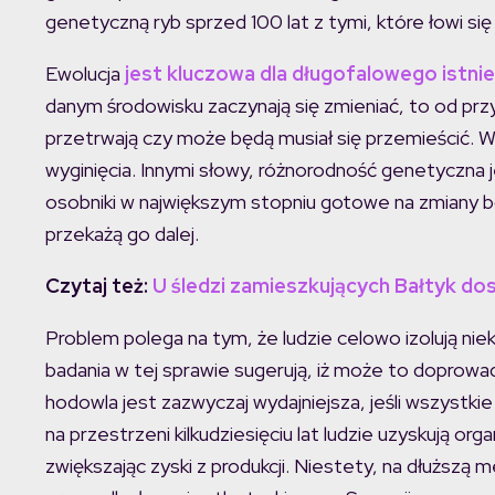
genetyczną ryb sprzed 100 lat z tymi, które łowi się 
Ewolucja
jest kluczowa dla długofalowego istni
danym środowisku zaczynają się zmieniać, to od prz
przetrwają czy może będą musiał się przemieścić. W
wyginięcia. Innymi słowy, różnorodność genetyczna
osobniki w największym stopniu gotowe na zmiany b
przekażą go dalej.
Czytaj też:
U śledzi zamieszkujących Bałtyk do
Problem polega na tym, że ludzie celowo izolują nie
badania w tej sprawie sugerują, iż może to doprowad
hodowla jest zazwyczaj wydajniejsza, jeśli wszystk
na przestrzeni kilkudziesięciu lat ludzie uzyskują or
zwiększając zyski z produkcji. Niestety, na dłuższ