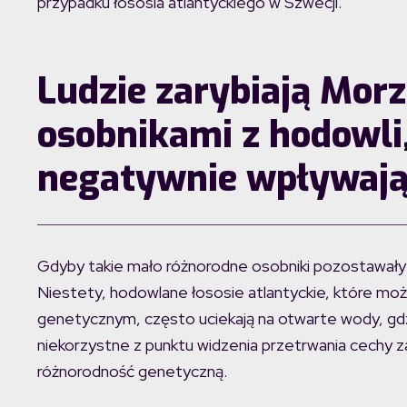
przypadku łososia atlantyckiego w Szwecji.
Ludzie zarybiają Morz
osobnikami z hodowli
negatywnie wpływają
Gdyby takie mało różnorodne osobniki pozostawały w
Niestety, hodowlane łososie atlantyckie, które mo
genetycznym, często uciekają na otwarte wody, gdzi
niekorzystne z punktu widzenia przetrwania cechy za
różnorodność genetyczną.