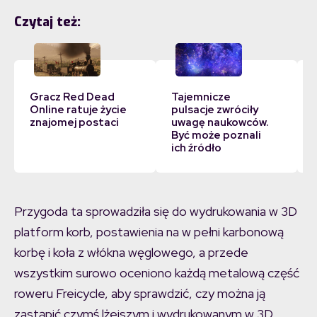
Czytaj też:
Gracz Red Dead
Tajemnicze
Online ratuje życie
pulsacje zwróciły
znajomej postaci
uwagę naukowców.
Być może poznali
ich źródło
Przygoda ta sprowadziła się do wydrukowania w 3D
platform korb, postawienia na w pełni karbonową
korbę i koła z włókna węglowego, a przede
wszystkim surowo oceniono każdą metalową część
roweru Freicycle, aby sprawdzić, czy można ją
zastąpić czymś lżejszym i wydrukowanym w 3D.