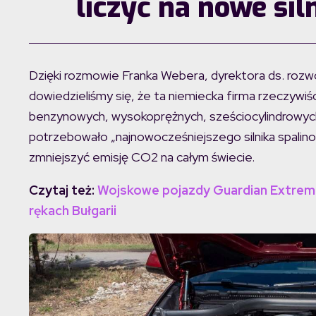
liczyć na nowe si
Dzięki rozmowie Franka Webera, dyrektora ds. roz
dowiedzieliśmy się, że ta niemiecka firma rzeczywiśc
benzynowych, wysokoprężnych, sześciocylindrowyc
potrzebowało „najnowocześniejszego silnika spalinow
zmniejszyć emisję CO2 na całym świecie.
Czytaj też:
Wojskowe pojazdy Guardian Extrem
rękach Bułgarii