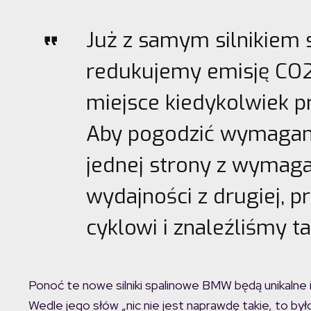
Już z samym silnikiem
redukujemy emisję CO2 
miejsce kiedykolwiek pr
Aby pogodzić wymagani
jednej strony z wymag
wydajności z drugiej, p
cyklowi i znaleźliśmy t
Ponoć te nowe silniki spalinowe BMW będą unikalne 
Wedle jego słów „nic nie jest naprawdę takie, to było