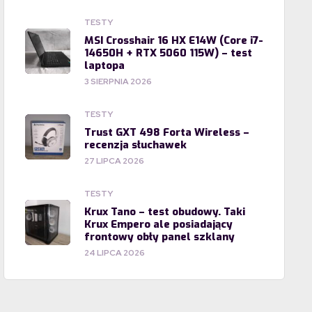
TESTY
MSI Crosshair 16 HX E14W (Core i7-
14650H + RTX 5060 115W) – test
laptopa
3 SIERPNIA 2026
TESTY
Trust GXT 498 Forta Wireless –
recenzja słuchawek
27 LIPCA 2026
TESTY
Krux Tano – test obudowy. Taki
Krux Empero ale posiadający
frontowy obły panel szklany
24 LIPCA 2026