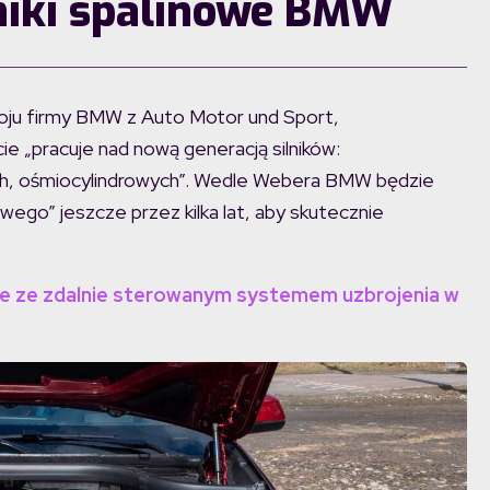
lniki spalinowe BMW
woju firmy BMW z Auto Motor und Sport,
ie „pracuje nad nową generacją silników:
h, ośmiocylindrowych”. Wedle Webera BMW będzie
ego” jeszcze przez kilka lat, aby skutecznie
e ze zdalnie sterowanym systemem uzbrojenia w