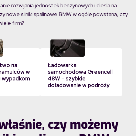
anie rozwijania jednostek benzynowych i diesla na
czy nowe silniki spalinowe BMW w ogóle powstaną, czy
iele firm?
two na
Ładowarka
 hamulców w
samochodowa Greencell
u wypadkom
48W – szybkie
doładowanie w podróży
 właśnie, czy możemy