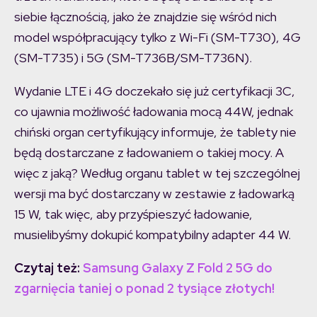
siebie łącznością, jako że znajdzie się wśród nich
model współpracujący tylko z Wi-Fi (SM-T730), 4G
(SM-T735) i 5G (SM-T736B/SM-T736N).
Wydanie LTE i 4G doczekało się już certyfikacji 3C,
co ujawnia możliwość ładowania mocą 44W, jednak
chiński organ certyfikujący informuje, że tablety nie
będą dostarczane z ładowaniem o takiej mocy. A
więc z jaką? Według organu tablet w tej szczególnej
wersji ma być dostarczany w zestawie z ładowarką
15 W, tak więc, aby przyśpieszyć ładowanie,
musielibyśmy dokupić kompatybilny adapter 44 W.
Czytaj też:
Samsung Galaxy Z Fold 2 5G do
zgarnięcia taniej o ponad 2 tysiące złotych!