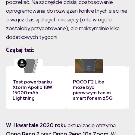
poczekać. Na szczęście dzisiaj dostosowanie
oprogramowania do rozwiązań konkretnych sieci nie
trwa już dzisiaj długich miesięcy (o ile w ogóle
zostałoby przygotowane), ale maksymalnie kilka
dodatkowych tygodni.
Czytaj też:
Test powerbanku
POCO F2 Lite
Xtorm Apollo 18W
może być
15000 mAh
pierwszym tanim
Lightning
smartfonem z 5G
W II kwartale 2020 roku
aktualizację otrzyma
Oppo Reno 2
oraz
Oppo Reno 10x Zoom
. W