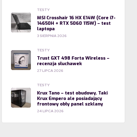
TESTY
MSI Crosshair 16 HX E14W (Core i7-
14650H + RTX 5060 115W) – test
laptopa
3 SIERPNIA 2026
TESTY
Trust GXT 498 Forta Wireless –
recenzja słuchawek
27 LIPCA 2026
TESTY
Krux Tano – test obudowy. Taki
Krux Empero ale posiadający
frontowy obły panel szklany
24 LIPCA 2026