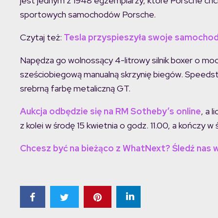
jest jednym z 1948 egzemplarzy, które Porsche ch
sportowych samochodów Porsche.
Czytaj też:
Tesla przyspieszyła swoje samochody
Napędza go wolnossący 4-litrowy silnik boxer o mo
sześciobiegową manualną skrzynię biegów. Speedst
srebrną farbę metaliczną GT.
Aukcja odbędzie się na RM Sotheby’s online
, a 
z kolei w środę 15 kwietnia o godz. 11.00, a kończy w 
Chcesz być na bieżąco z WhatNext? Śledź nas