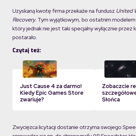
Uzyskaną kwotę firma przekaże na fundusz
United 
Recovery
. Tym wyjątkowym, bo ostatnim modelem 91
który jednak nie jest taki specjalny wyłącznie przez k
postarało.
Czytaj też:
Just Cause 4 za darmo!
Zobaczcie r
Kiedy Epic Games Store
szczegółowe
zwariuje?
Słońca
Zwycięzca licytacji dostanie otrzyma swojego Spe
sprowadza się np. do chronografu 911 Speedster H