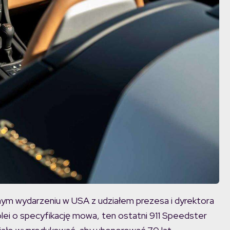
ym wydarzeniu w USA z udziałem prezesa i dyrektora
lei o specyfikację mowa, ten ostatni 911 Speedster