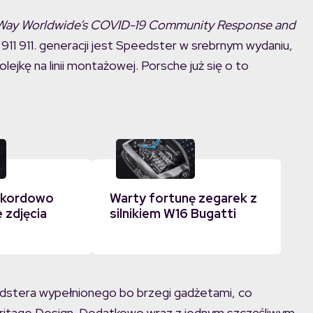
Way Worldwide’s COVID-19 Community Response and
1 911. generacji jest Speedster w srebrnym wydaniu,
olejkę na linii montażowej. Porsche już się o to
ekordowo
Warty fortunę zegarek z
 zdjęcia
silnikiem W16 Bugatti
edstera wypełnionego bo brzegi gadżetami, co
eritage Design. Dodatkowo wraz z jednym szczęśliwym