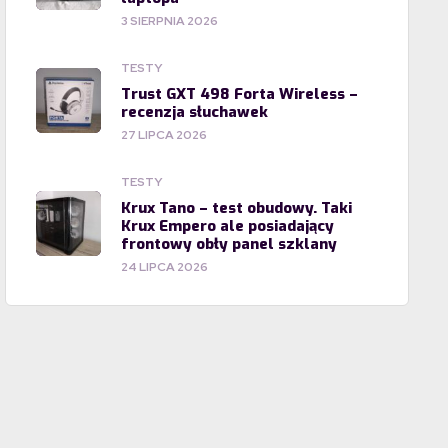
3 SIERPNIA 2026
TESTY
Trust GXT 498 Forta Wireless –
recenzja słuchawek
27 LIPCA 2026
TESTY
Krux Tano – test obudowy. Taki
Krux Empero ale posiadający
frontowy obły panel szklany
24 LIPCA 2026