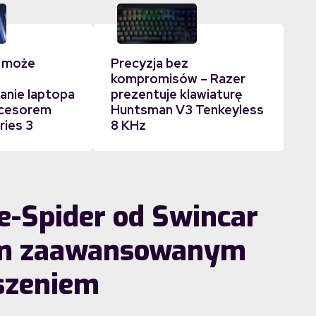
 może
Precyzja bez
kompromisów – Razer
nie laptopa
prezentuje klawiaturę
ocesorem
Huntsman V3 Tenkeyless
ries 3
8 KHz
e-Spider od Swincar
im zaawansowanym
szeniem