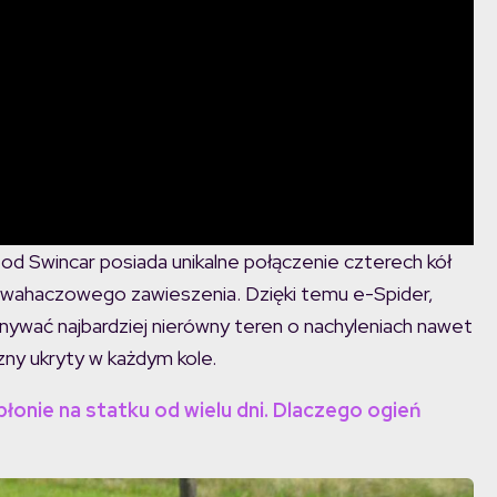
od Swincar posiada unikalne połączenie czterech kół
elowahaczowego zawieszenia. Dzięki temu e-Spider,
nywać najbardziej nierówny teren o nachyleniach nawet
zny ukryty w każdym kole.
nie na statku od wielu dni. Dlaczego ogień