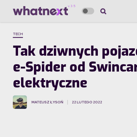
TECH
Tak dziwnych pojazd
e-Spider od Swinca
elektryczne
MATEUSZ ŁYSOŃ
22 LUTEGO 2022
·