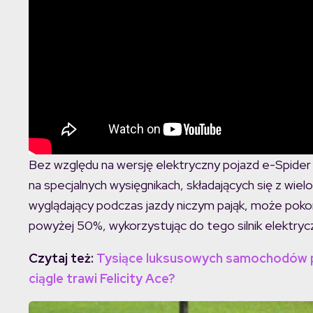
Bez względu na wersję elektryczny pojazd e-Spider 
na specjalnych wysięgnikach, składających się z wi
wyglądający podczas jazdy niczym pająk, może poko
powyżej 50%, wykorzystując do tego silnik elektryc
Czytaj też:
Tysiące luksusowych samochodów pło
ciągle trawi Felicity Ace?