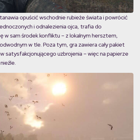
tanawia opuścić wschodnie rubieże świata i powrócić
noczonych i odnalezienia ojca, trafia do
w sam środek konfliktu – z lokalnym hersztem,
dwodnym w tle. Poza tym, gra zawiera cały pakiet
w satysfakcjonującego uzbrojenia – więc na papierze
nieźle.