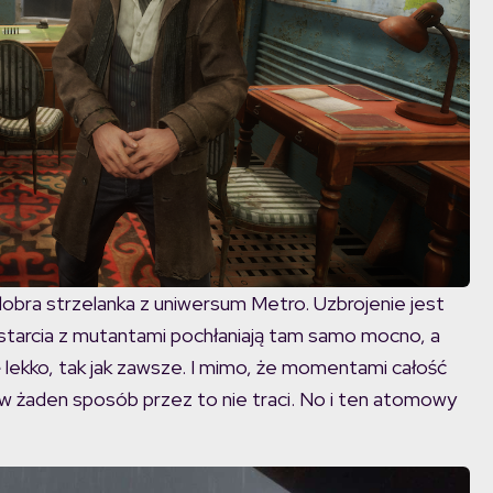
dobra strzelanka z uniwersum Metro. Uzbrojenie jest
 starcia z mutantami pochłaniają tam samo mocno, a
 lekko, tak jak zawsze. I mimo, że momentami całość
 w żaden sposób przez to nie traci. No i ten atomowy