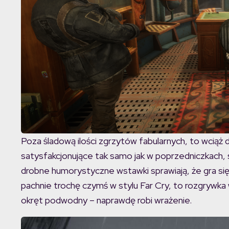
Poza śladową ilości zgrzytów fabularnych, to wciąż 
satysfakcjonujące tak samo jak w poprzedniczkach,
drobne humorystyczne wstawki sprawiają, że gra się
pachnie trochę czymś w stylu Far Cry, to rozgrywka
okręt podwodny – naprawdę robi wrażenie.