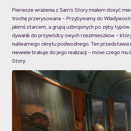
Pierwsze wrażenia z Sam’s Story miałem dosyć mies
trochę przerysowana – Przybywamy do Władywostoku
jakimś starcem, a grupą uzbrojonych po zęby typów. P
dywanik do przywódcy owych rzezimieszków – który 
nuklearnego okrętu podwodnego. Ten przedstawia n
niewiele brakuje do jego realizacji – mówi czego mu 
Story.