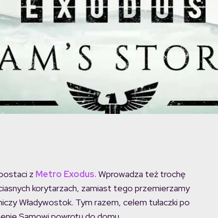
postaci z
Metro Exodus.
Wprowadza też trochę
i ciasnych korytarzach, zamiast tego przemierzamy
owniczy Władywostok. Tym razem, celem tułaczki po
iwienie Samowi powrotu do domu.