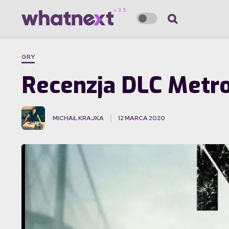
GRY
Recenzja DLC Metro
MICHAŁ KRAJKA
12 MARCA 2020
·