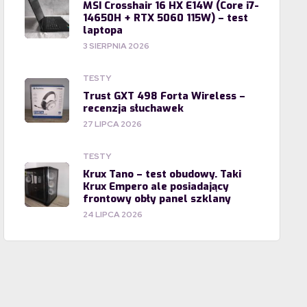
MSI Crosshair 16 HX E14W (Core i7-
14650H + RTX 5060 115W) – test
laptopa
3 SIERPNIA 2026
TESTY
Trust GXT 498 Forta Wireless –
recenzja słuchawek
27 LIPCA 2026
TESTY
Krux Tano – test obudowy. Taki
Krux Empero ale posiadający
frontowy obły panel szklany
24 LIPCA 2026