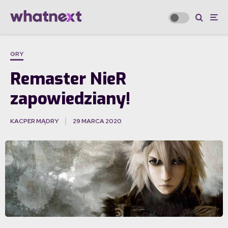
GRY
Remaster NieR
zapowiedziany!
KACPER MĄDRY
29 MARCA 2020
·