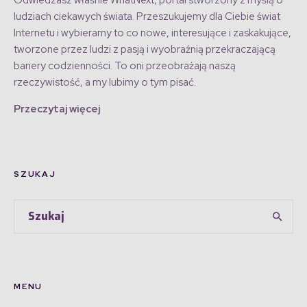
Odwiedzasz właśnie WhatNext, portal stworzony z myślą o
ludziach ciekawych świata. Przeszukujemy dla Ciebie świat
Internetu i wybieramy to co nowe, interesujące i zaskakujące,
tworzone przez ludzi z pasją i wyobraźnią przekraczającą
bariery codzienności. To oni przeobrażają naszą
rzeczywistość, a my lubimy o tym pisać.
Przeczytaj więcej
SZUKAJ
MENU