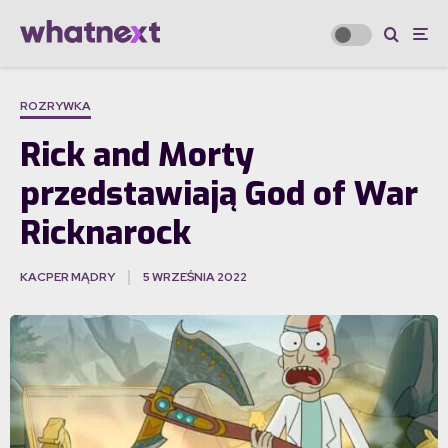
ROZRYWKA
Rick and Morty
przedstawiają God of War
Ricknarock
KACPER MĄDRY
5 WRZEŚNIA 2022
·