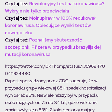
Czytaj też:
Rewolucyjny test na koronawirusa?
Wykryje nie tylko przeciwciała
Czytaj też:
Molnupiravir w 100% redukował
koronawirusa. Obiecujące wyniki testów
nowego leku
Czytaj też:
Poznaliśmy skuteczność
szczepionki Pfizera w przypadku brazylijskiej
mutacji koronawirusa
https://twitter.com/DKThomp/status/136968470
0411924480
Raport sporządzony przez CDC sugeruje, że w
przypadku grupy wiekowej 85+ spadek hospitalizacji
wyniósł aż 85%. Niewiele niższy był w przypadku
osób mających od 75 do 84 lat, gdzie wskaźniki
zmniejszyły się o 83%. Z kolei seniorzy mający