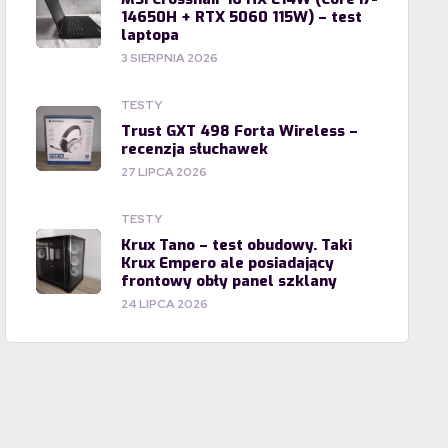
14650H + RTX 5060 115W) – test
laptopa
3 SIERPNIA 2026
TESTY
Trust GXT 498 Forta Wireless –
recenzja słuchawek
27 LIPCA 2026
TESTY
Krux Tano – test obudowy. Taki
Krux Empero ale posiadający
frontowy obły panel szklany
24 LIPCA 2026