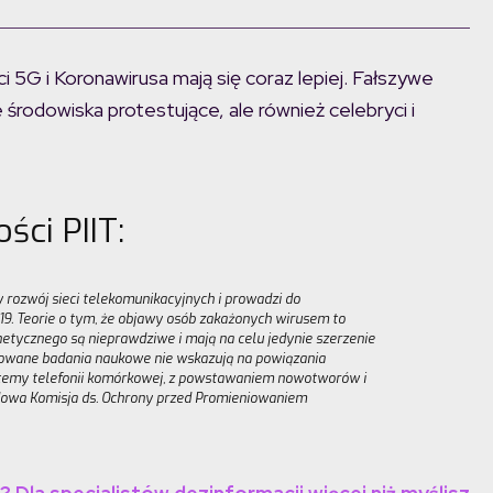
 5G i Koronawirusa mają się coraz lepiej. Fałszywe
łe środowiska protestujące, ale również celebryci i
ci PIIT:
 rozwój sieci telekomunikacyjnych i prowadzi do
. Teorie o tym, że objawy osób zakażonych wirusem to
etycznego są nieprawdziwe i mają na celu jedynie szerzenie
otowane badania naukowe nie wskazują na powiązania
stemy telefonii komórkowej, z powstawaniem nowotworów i
dowa Komisja ds. Ochrony przed Promieniowaniem