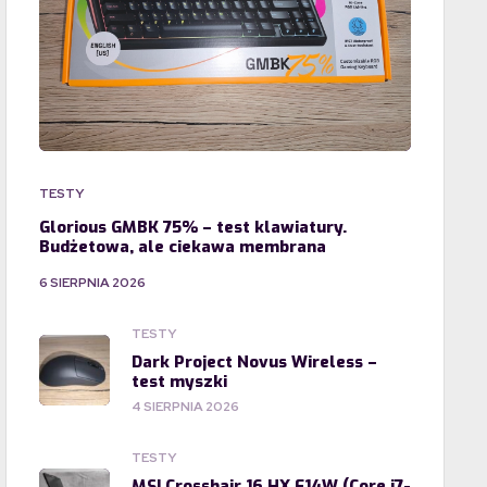
TESTY
Glorious GMBK 75% – test klawiatury.
Budżetowa, ale ciekawa membrana
6 SIERPNIA 2026
TESTY
Dark Project Novus Wireless –
test myszki
4 SIERPNIA 2026
TESTY
MSI Crosshair 16 HX E14W (Core i7-