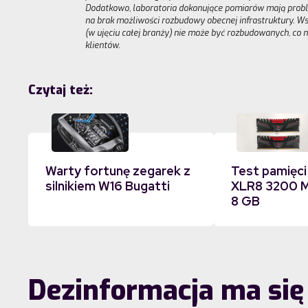
Dodatkowo, laboratoria dokonujące pomiarów mają probl
na brak możliwości rozbudowy obecnej infrastruktury. W
(w ujęciu całej branży) nie może być rozbudowanych, co 
klientów.
Czytaj też:
Warty fortunę zegarek z
Test pamięc
silnikiem W16 Bugatti
XLR8 3200 M
8 GB
Dezinformacja ma się