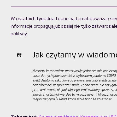
W ostatnich tygodnia teorie na temat powiązań sieci
informacje propagują już dzisiaj nie tylko zatwardzia
politycy.
Jak czytamy w wiadomoś
Niestety, koronawirus wstrzymuje jednocześnie konieczny
absurdalnych powiązań 5G z wybuchem pandemii COVID-19
efekt działania szkodliwego promieniowania elektromagn
dezinformacji w społeczeństwie. Żadne rzetelnie przyg
promieniowania niejonizującego, emitowanego przez sy
innych chorób. Potwierdza to między innymi Międzynaro
Niejonizującym (ICNIRP), która stale bada te zależności.