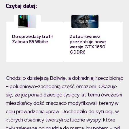
Czytaj dalej:
Do sprzedaży trafił
Zotac również
Zalman S5 White
prezentuje nowe
wersje GTX 1650
GDDR6
Chodzi o dzisiejszą Boliwię, a dokładniej rzecz biorąc
– południowo-zachodnią część Amazonii. Okazuje
się, że już ponad dziesięć tysięcy lat temu ówcześni
mieszkańcy dość znacząco modyfikowali tereny w
celu prowadzenia upraw. Dochodziło do sytuacji, w
których osadnicy tworzyli sztuczne wyspy, które
były zalewane od grudnia do marca, by potem – od