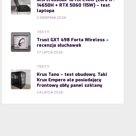
14650H + RTX 5060 115W) – test
laptopa
3 SIERPNIA 2026
TESTY
Trust GXT 498 Forta Wireless –
recenzja słuchawek
27 LIPCA 2026
TESTY
Krux Tano – test obudowy. Taki
Krux Empero ale posiadający
frontowy obły panel szklany
24 LIPCA 2026