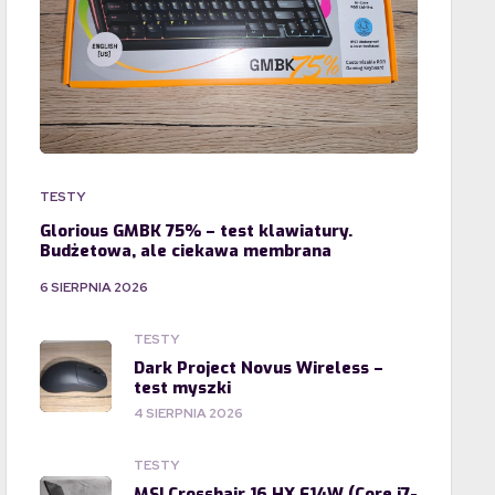
TESTY
Glorious GMBK 75% – test klawiatury.
Budżetowa, ale ciekawa membrana
6 SIERPNIA 2026
TESTY
Dark Project Novus Wireless –
test myszki
4 SIERPNIA 2026
TESTY
MSI Crosshair 16 HX E14W (Core i7-