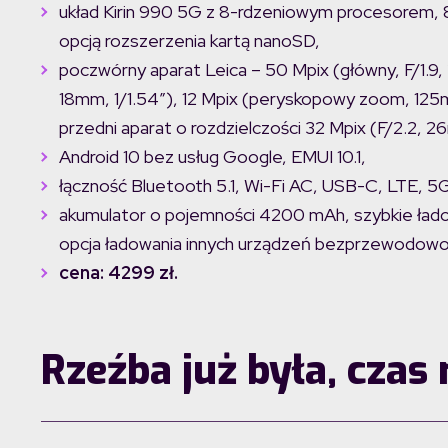
układ Kirin 990 5G z 8-rdzeniowym procesorem,
opcją rozszerzenia kartą nanoSD,
poczwórny aparat Leica – 50 Mpix (główny, F/1.9, 
18mm, 1/1.54″), 12 Mpix (peryskopowy zoom, 125m
przedni aparat o rozdzielczości 32 Mpix (F/2.2, 2
Android 10 bez usług Google, EMUI 10.1,
łączność Bluetooth 5.1, Wi-Fi AC, USB-C, LTE, 5G, 
akumulator o pojemności 4200 mAh, szybkie ł
opcja ładowania innych urządzeń bezprzewodowo
cena: 4299 zł.
Rzeźba już była, czas