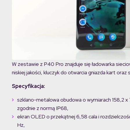
W zestawie z P40 Pro znajduje się ładowarka siec
niskiej jakości, kluczyk do otwarcia gniazda kart oraz
Specyfikacja:
szklano-metalowa obudowa o wymiarach 158,2 x 
zgodnie z normą IP68,
ekran OLED o przekątnej 6,58 cala i rozdzielczoś
Hz,