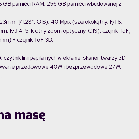
 8 GB pamięci RAM, 256 GB pamięci wbudowanej z
23mm, 1/1,28″, OIS), 40 Mpix (szerokokątny, F/1.8,
m, F/3.4, 5-krotny zoom optyczny, OIS), czujnik ToF;
6mm) + czujnik ToF 3D,
czytnik linii papilarnych w ekranie, skaner twarzy 3D,
adowanie przedowowe 40W i bezprzewodowe 27W,
,
 na masę