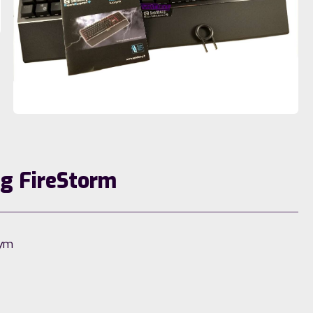
rg FireStorm
nym