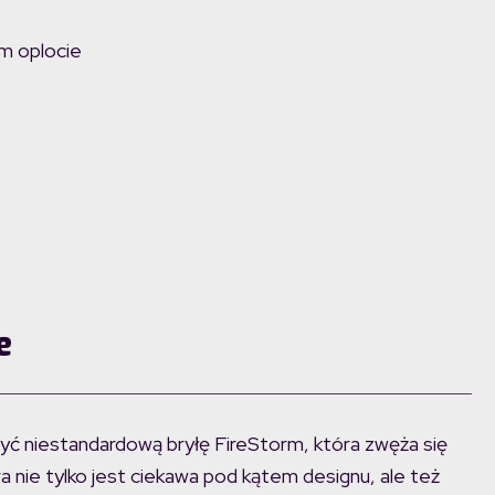
m oplocie
e
syć niestandardową bryłę FireStorm, która zwęża się
a nie tylko jest ciekawa pod kątem designu, ale też