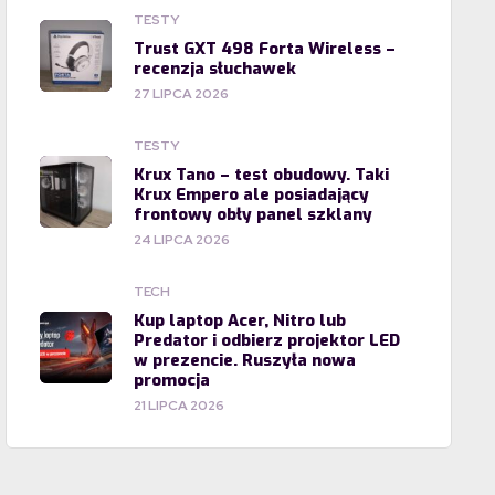
TESTY
Trust GXT 498 Forta Wireless –
recenzja słuchawek
27 LIPCA 2026
TESTY
Krux Tano – test obudowy. Taki
Krux Empero ale posiadający
frontowy obły panel szklany
24 LIPCA 2026
TECH
Kup laptop Acer, Nitro lub
Predator i odbierz projektor LED
w prezencie. Ruszyła nowa
promocja
21 LIPCA 2026