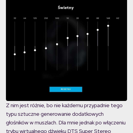
Z nim jest różnie, bo nie każdemu przypadnie tego
typu sztuczne generowanie dodatkowych
głośników w muszlach. Dla mnie jednak po włączeniu
trybu wirtualnego dźwięku DTS Super Stereo