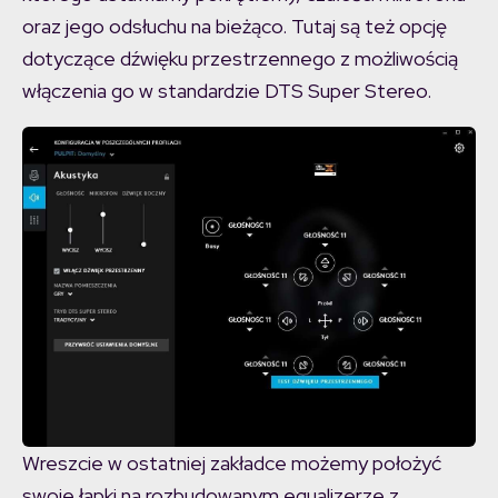
oraz jego odsłuchu na bieżąco. Tutaj są też opcję
dotyczące dźwięku przestrzennego z możliwością
włączenia go w standardzie DTS Super Stereo.
Wreszcie w ostatniej zakładce możemy położyć
swoje łapki na rozbudowanym equalizerze z