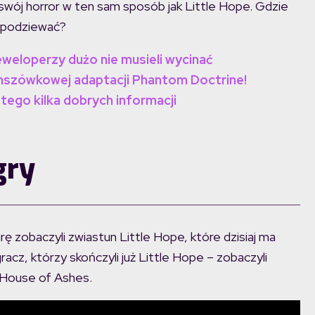
wój horror w ten sam sposób jak Little Hope. Gdzie
 spodziewać?
weloperzy dużo nie musieli wycinać
anszówkowej adaptacji Phantom Doctrine!
ego kilka dobrych informacji
gry
ę zobaczyli zwiastun Little Hope, które dzisiaj ma
acz, którzy skończyli już Little Hope – zobaczyli
ą House of Ashes.