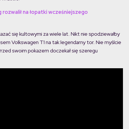
 rozwalił na łopatki wcześniejszego
zać się kultowymi za wiele lat. Nikt nie spodziewałby
usem Volkswagen T1 na tak legendarny tor. Nie myślcie
. Przed swoim pokazem doczekał się szeregu