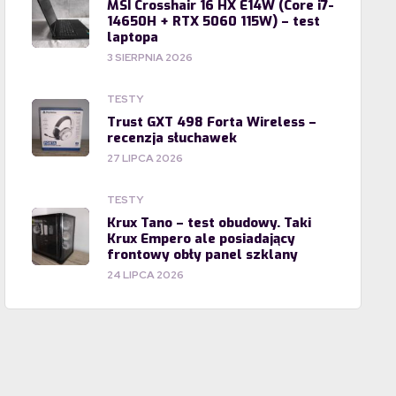
MSI Crosshair 16 HX E14W (Core i7-
14650H + RTX 5060 115W) – test
laptopa
3 SIERPNIA 2026
TESTY
Trust GXT 498 Forta Wireless –
recenzja słuchawek
27 LIPCA 2026
TESTY
Krux Tano – test obudowy. Taki
Krux Empero ale posiadający
frontowy obły panel szklany
24 LIPCA 2026