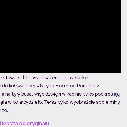
ozstawu kół T1, wyposażenie go w klatkę
 do kół świetnej V6 typu Boxer od Porsche z
 na tyły busa, więc dźwięki w kabinie tylko podkreślają
nęła w to arcydzieło. Teraz tylko wyobraźcie sobie miny
rze.
d lepsza od oryginału