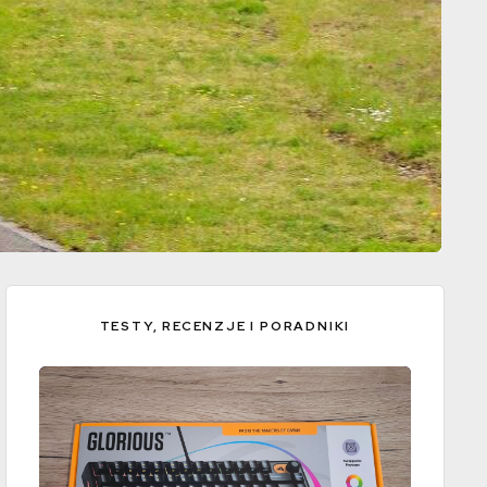
Tor Nurburgring miało ostatnio ciekawego gościa
TESTY, RECENZJE I PORADNIKI