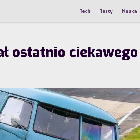
Tech
Testy
Nauka
ał ostatnio ciekawego