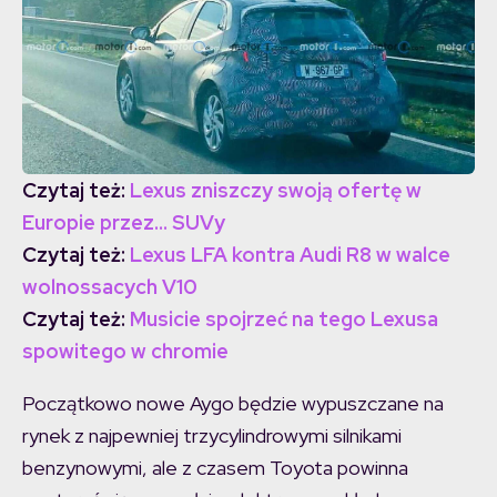
Czytaj też:
Lexus zniszczy swoją ofertę w
Europie przez… SUVy
Czytaj też:
Lexus LFA kontra Audi R8 w walce
wolnossacych V10
Czytaj też:
Musicie spojrzeć na tego Lexusa
spowitego w chromie
Początkowo nowe Aygo będzie wypuszczane na
rynek z najpewniej trzycylindrowymi silnikami
benzynowymi, ale z czasem Toyota powinna