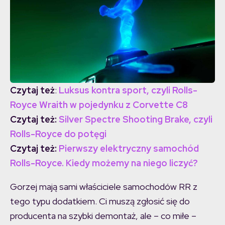
Czytaj też
:
Luksus kontra sport, czyli Rolls-
Royce Wraith w pojedynku z Corvette C8
Czytaj też:
Silver Spectre Shooting Brake, czyli
Rolls-Royce do potęgi
Czytaj też:
Pierwszy elektryczny samochód
Rolls-Royce. Kiedy możemy na niego liczyć?
Gorzej mają sami właściciele samochodów RR z
tego typu dodatkiem. Ci muszą zgłosić się do
producenta na szybki demontaż, ale – co miłe –