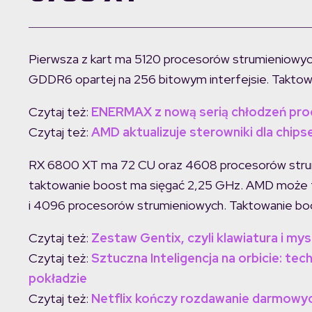
Pierwsza z kart ma 5120 procesorów strumieniowyc
GDDR6 opartej na 256 bitowym interfejsie. Taktow
Czytaj też:
ENERMAX z nową serią chłodzeń pr
Czytaj też:
AMD aktualizuje sterowniki dla chips
RX 6800 XT ma 72 CU oraz 4608 procesorów strum
taktowanie boost ma sięgać 2,25 GHz. AMD może 
i 4096 procesorów strumieniowych. Taktowanie bo
Czytaj też:
Zestaw Gentix, czyli klawiatura i my
Czytaj też:
Sztuczna Inteligencja na orbicie: tec
pokładzie
Czytaj też:
Netflix kończy rozdawanie darmowyc