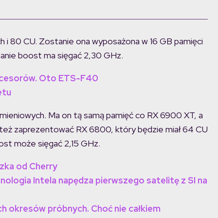
h i 80 CU. Zostanie ona wyposażona w 16 GB pamięci
anie boost ma sięgać 2,30 GHz.
ocesorów. Oto ETS-F40
etu
ieniowych. Ma on tą samą pamięć co RX 6900 XT, a
też zaprezentować RX 6800, który będzie miał 64 CU
ost może sięgać 2,15 GHz.
szka od Cherry
hnologia Intela napędza pierwszego satelitę z SI na
h okresów próbnych. Choć nie całkiem