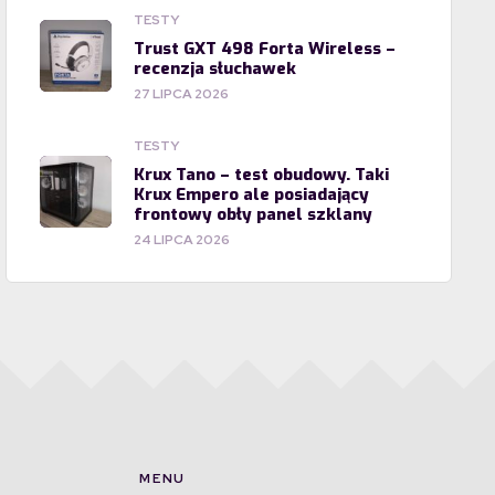
TESTY
Trust GXT 498 Forta Wireless –
recenzja słuchawek
27 LIPCA 2026
TESTY
Krux Tano – test obudowy. Taki
Krux Empero ale posiadający
frontowy obły panel szklany
24 LIPCA 2026
MENU