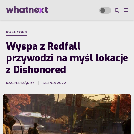
ROZRYWKA
Wyspa z Redfall
przywodzi na myśl lokacje
z Dishonored
KACPER MĄDRY
5 LIPCA 2022
·