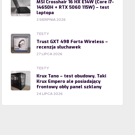
MSI Crosshair 16 HX E14W (Core i7-
14650H + RTX 5060 115W) – test
laptopa
3 SIERPNIA 2026
TESTY
Trust GXT 498 Forta Wireless –
recenzja słuchawek
27 LIPCA 2026
TESTY
Krux Tano – test obudowy. Taki
Krux Empero ale posiadający
frontowy obły panel szklany
24 LIPCA 2026