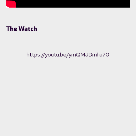
The Watch
https://youtu.be/ymQMJDmhu70