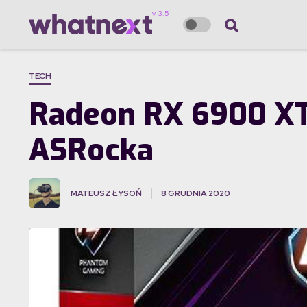
TECH
Radeon RX 6900 XT
ASRocka
MATEUSZ ŁYSOŃ
8 GRUDNIA 2020
·