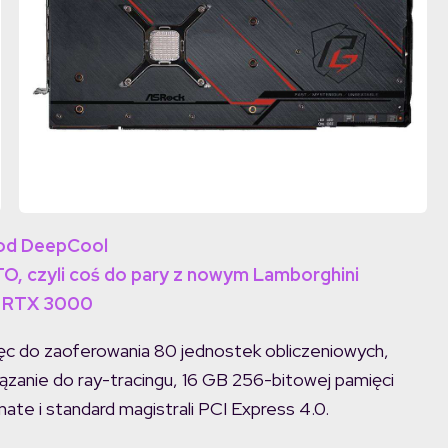
od DeepCool
TO, czyli coś do pary z nowym Lamborghini
SI RTX 3000
do zaoferowania 80 jednostek obliczeniowych,
zanie do ray-tracingu, 16 GB 256-bitowej pamięci
ate i standard magistrali PCI Express 4.0.