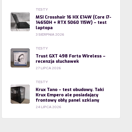
TESTY
MSI Crosshair 16 HX E14W (Core i7-
14650H + RTX 5060 115W) – test
laptopa
3 SIERPNIA 2026
TESTY
Trust GXT 498 Forta Wireless –
recenzja słuchawek
27 LIPCA 2026
TESTY
Krux Tano – test obudowy. Taki
Krux Empero ale posiadający
frontowy obły panel szklany
24 LIPCA 2026