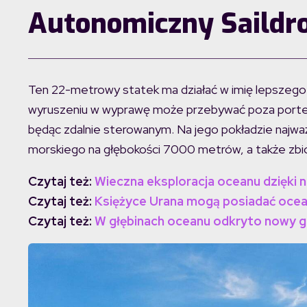
Autonomiczny Saildr
Ten 22-metrowy statek ma działać w imię lepszego p
wyruszeniu w wyprawę może przebywać poza portem
będąc zdalnie sterowanym. Na jego pokładzie najwa
morskiego na głębokości 7000 metrów, a także zbio
Czytaj też:
Wieczna eksploracja oceanu dzięk
Czytaj też:
Księżyce Urana mogą posiadać ocean
Czytaj też:
W głębinach oceanu odkryto nowy g