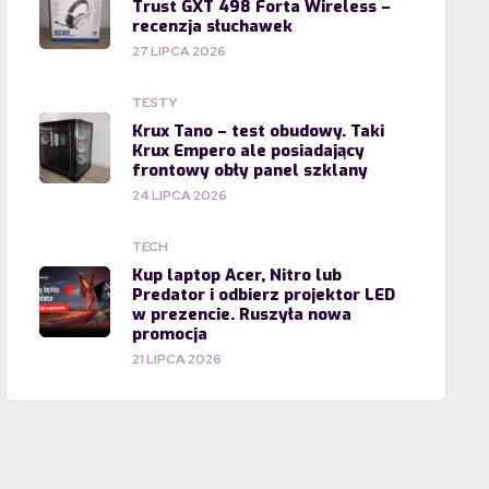
Trust GXT 498 Forta Wireless –
recenzja słuchawek
27 LIPCA 2026
TESTY
Krux Tano – test obudowy. Taki
Krux Empero ale posiadający
frontowy obły panel szklany
24 LIPCA 2026
TECH
Kup laptop Acer, Nitro lub
Predator i odbierz projektor LED
w prezencie. Ruszyła nowa
promocja
21 LIPCA 2026