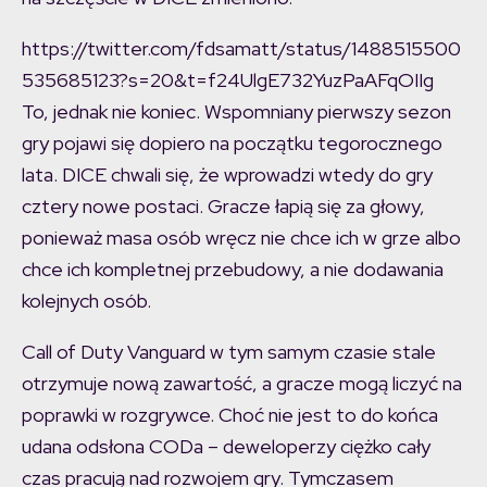
https://twitter.com/fdsamatt/status/1488515500
535685123?s=20&t=f24UlgE732YuzPaAFqOIIg
To, jednak nie koniec. Wspomniany pierwszy sezon
gry pojawi się dopiero na początku tegorocznego
lata. DICE chwali się, że wprowadzi wtedy do gry
cztery nowe postaci. Gracze łapią się za głowy,
ponieważ masa osób wręcz nie chce ich w grze albo
chce ich kompletnej przebudowy, a nie dodawania
kolejnych osób.
Call of Duty Vanguard w tym samym czasie stale
otrzymuje nową zawartość, a gracze mogą liczyć na
poprawki w rozgrywce. Choć nie jest to do końca
udana odsłona CODa – deweloperzy ciężko cały
czas pracują nad rozwojem gry. Tymczasem