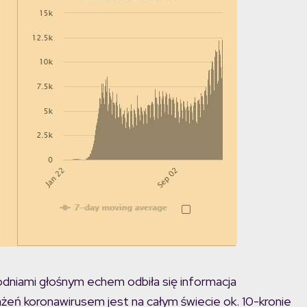
dniami głośnym echem odbiła się informacja
ażeń koronawirusem jest na całym świecie ok. 10-kronie