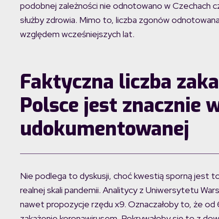
podobnej zależności nie odnotowano w Czechach cz
służby zdrowia. Mimo to, liczba zgonów odnotowana 
względem wcześniejszych lat.
Faktyczna liczba za
Polsce jest znacznie 
udokumentowanej
Nie podlega to dyskusji, choć kwestią sporną jest t
realnej skali pandemii. Analitycy z Uniwersytetu Wa
nawet propozycje rzędu x9. Oznaczałoby to, że od 6
zakażenie koronawirusem. Pokrywałoby się to z do