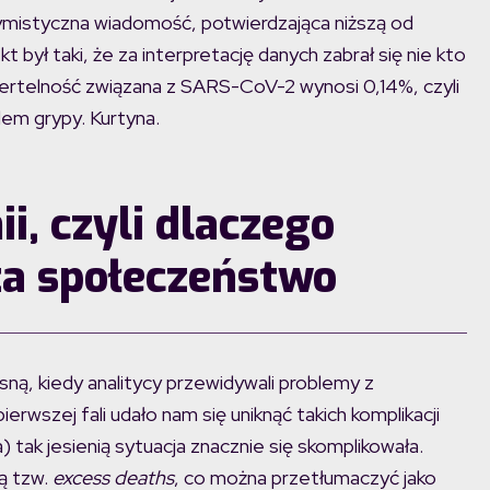
ptymistyczna wiadomość, potwierdzająca niższą od
był taki, że za interpretację danych zabrał się nie kto
miertelność związana z SARS-CoV-2 wynosi 0,14%, czyli
dem grypy. Kurtyna.
i, czyli dlaczego
a społeczeństwo
sną, kiedy analitycy przewidywali problemy z
erwszej fali udało nam się uniknąć takich komplikacji
a) tak jesienią sytuacja znacznie się skomplikowała.
ą tzw.
excess deaths
, co można przetłumaczyć jako