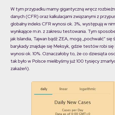
W tym przypadku mamy gigantyczną wręcz rozbieżno
danych (CFR) oraz kalkulacjami związanymi z przypu
globalny indeks CFR wynosi ok. 3%, występują w nim
wynikające m.in. z zakresu testowania. Tym sposobe
jak Islandia, Tajwan bądź ZEA, mogą „pochwalić” się 
barykady znajduje się Meksyk, gdzie testów robi się 
wynosi ok. 10%. Oznaczałoby to, że co dziesiąta 
tak było w Polsce mielibyśmy już 100 tysięcy zmarł
zakażeń).