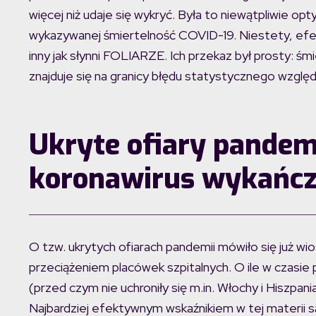
więcej niż udaje się wykryć. Była to niewątpliwie o
wykazywanej śmiertelność COVID-19. Niestety, efekt 
inny jak słynni FOLIARZE. Ich przekaz był prosty: ś
znajduje się na granicy błędu statystycznego wzglę
Ukryte ofiary pandemi
koronawirus wykańcz
O tzw. ukrytych ofiarach pandemii mówiło się już wio
przeciążeniem placówek szpitalnych. O ile w czasie pi
(przed czym nie uchroniły się m.in. Włochy i Hiszpani
Najbardziej efektywnym wskaźnikiem w tej materii s