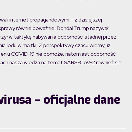
ewali internet propagandowymi – z dzisiejszej
 sprawy równie poważnie. Dondal Trump nazywał
rzył w taktykę nabywania odporności stadnej przez
ia lodu w majtki. Z perspektywy czasu wiemy, iż
eczeniu COVID-19 nie pomoże, natomiast odporność
nach nasza wiedza na temat SARS-CoV-2 również się
irusa – oficjalne dane