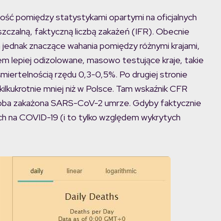
ść pomiędzy statystykami opartymi na oficjalnych
szczalną, faktyczną liczbą zakażeń (IFR). Obecnie
 jednak znaczące wahania pomiędzy różnymi krajami,
m lepiej odizolowane, masowo testujące kraje, takie
śmiertelnością rzędu 0,3-0,5%. Po drugiej stronie
kilkukrotnie mniej niż w Polsce. Tam wskaźnik CFR
osoba zakażona SARS-CoV-2 umrze. Gdyby faktycznie
ych na COVID-19 (i to tylko względem wykrytych