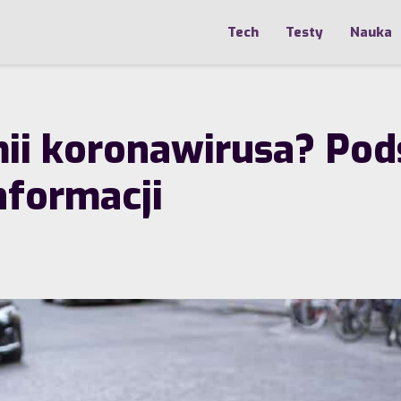
Tech
Testy
Nauka
ii koronawirusa? Po
nformacji