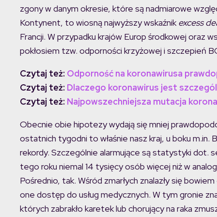
zgony w danym okresie, które są nadmiarowe względe
Kontynent, to wiosną najwyższy wskaźnik
excess de
Francji. W przypadku krajów Europ środkowej oraz ws
pokłosiem tzw. odporności krzyżowej i szczepień B
Czytaj też:
Odporność na koronawirusa prawdo
Czytaj też:
Dlaczego koronawirus jest szczegól
Czytaj też:
Najpowszechniejsza mutacja korona
Obecnie obie hipotezy wydają się mniej prawdopodo
ostatnich tygodni to właśnie nasz kraj, u boku m.in. B
rekordy. Szczególnie alarmujące są statystyki dot.
tego roku niemal 14 tysięcy osób więcej niż w analo
Pośrednio, tak. Wśród zmarłych znalazły się bowiem
one dostęp do usług medycznych. W tym gronie zna
których zabrakło karetek lub chorujący na raka zmusze