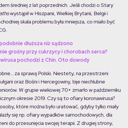
m średniej z lat poprzednich. Jeśli chodzi o Stary
aths
wystąpił w Hiszpanii, Wielkiej Brytanii, Belgii i
chodniej skala problemu była mniejsza, co miało być
CG.
podobnie dłuższa niż sądzono
nie groźny przy cukrzycy i chorobach serca?
wirusa pochodzi z Chin. Oto dowody
bne… za sprawą Polski. Niestety, na przestrzeni
ułgarii oraz Bośni i Hercegowiny, bije niechlubne
 seniorów. W grupie wiekowej 70+ zmarło w październiku
gicznym okresie 2019. Czy są to ofiary koronawirusa?
 osoby, które można było uratować, gdyby tylko miały
lazły się np. ofiary wypadków samochodowych, dla
ni do przesunięcia swojej terapii. Z drugiej strony,