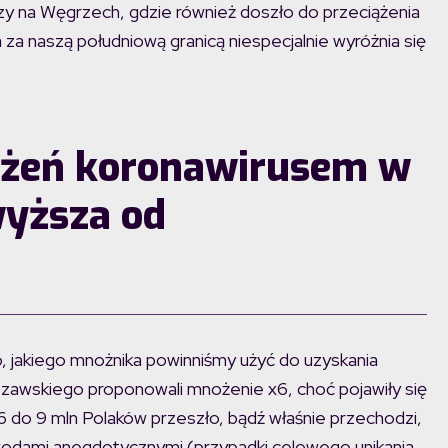
y na Węgrzech, gdzie również doszło do przeciążenia
za naszą południową granicą niespecjalnie wyróżnia się
każeń koronawirusem w
wyższa od
o, jakiego mnożnika powinniśmy użyć do uzyskania
rszawskiego proponowali mnożenie x6, choć pojawiły się
 do 9 mln Polaków przeszło, bądź właśnie przechodzi,
wodami anegdotycznymi (przypadki celowego unikania