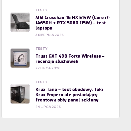
TESTY
MSI Crosshair 16 HX E14W (Core i7-
14650H + RTX 5060 115W) – test
laptopa
3 SIERPNIA 2026
TESTY
Trust GXT 498 Forta Wireless –
recenzja słuchawek
27 LIPCA 2026
TESTY
Krux Tano – test obudowy. Taki
Krux Empero ale posiadający
frontowy obły panel szklany
24 LIPCA 2026