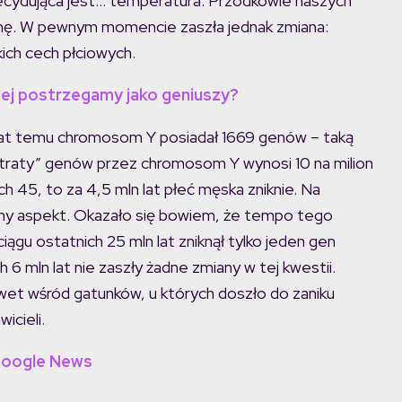
decydująca jest… temperatura. Przodkowie naszych
chę. W pewnym momencie zaszła jednak zmiana:
ich cech płciowych.
ciej postrzegamy jako geniuszy?
 lat temu chromosom Y posiadał 1669 genów – taką
utraty” genów przez chromosom Y wynosi 10 na milion
ch 45, to za 4,5 mln lat płeć męska zniknie. Na
tywny aspekt. Okazało się bowiem, że tempo tego
ciągu ostatnich 25 mln lat zniknął tylko jeden gen
6 mln lat nie zaszły żadne zmiany w tej kwestii.
awet wśród gatunków, u których doszło do zaniku
icieli.
Google News