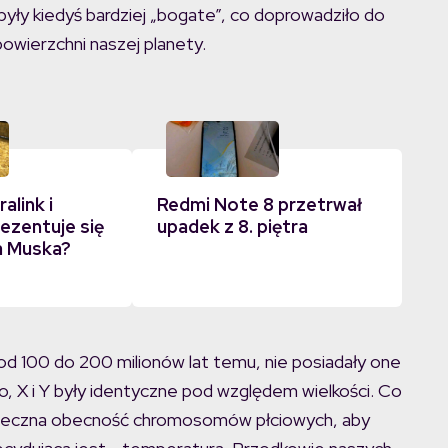
yły kiedyś bardziej „bogate”, co doprowadziło do
powierzchni naszej planety.
alink i
Redmi Note 8 przetrwał
rezentuje się
upadek z 8. piętra
a Muska?
od 100 do 200 milionów lat temu, nie posiadały one
X i Y były identyczne pod względem wielkości. Co
konieczna obecność chromosomów płciowych, aby