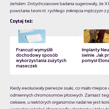
żeńskim. Dotychczasowe badania sugerowały, że X b
powstania teorii nt. rychłego zniknięcia mężczyzn z 
Czytaj też:
Francuzi wymyślili
Implanty Neur
dochodowy sposób
świnie. Jak p
wykorzystania zużytych
pomysł Elon
maseczek
Kiedy ewoluowały pierwsze ssaki, co miało miejsce 
odmiennych chromosomów płciowych. Zamiast tego, 
ciekawe, u niektórych organizmów nadal nie jest 