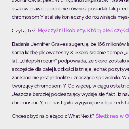
uwarunkować płeć. W przypadku aligatorów i żółwi 
ssaków prawdopodobnie również posiadali taką ce
chromosom Y stał się konieczny do rozwinięcia męsk
Czytaj też:
Mężczyźni i kobiety. Którą płeć częś
Badania Jennifer Graves sugerują, że 166 milionów
samą liczbę jak ówczesny X. Skoro średnie tempo „
lat, „chłopski rozum” podpowiada, że skoro zostało i
szczęście dla całej ludzkości istnieje jednak pozy
zanikania nie jest jednolite i znacząco spowolniło. W 
tworzący chromosom Y. Co więcej, w ciągu ostatnich 
Jeszcze bardziej pocieszający wydaje się fakt, iż n
chromosmu Y, nie nastąpiło wygyinięcie ich przedstaw
Chcesz być na bieżąco z WhatNext?
Śledź nas w 