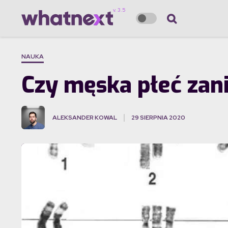
NAUKA
Czy męska płeć zan
ALEKSANDER KOWAL
29 SIERPNIA 2020
·