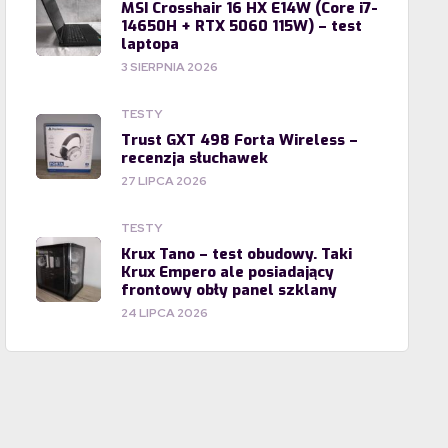
MSI Crosshair 16 HX E14W (Core i7-
14650H + RTX 5060 115W) – test
laptopa
3 SIERPNIA 2026
TESTY
Trust GXT 498 Forta Wireless –
recenzja słuchawek
27 LIPCA 2026
TESTY
Krux Tano – test obudowy. Taki
Krux Empero ale posiadający
frontowy obły panel szklany
24 LIPCA 2026