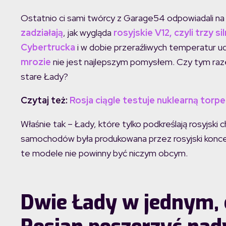
Ostatnio ci sami twórcy z Garage54 odpowiadali na
zadziałają
, jak wygląda
rosyjskie V12, czyli trzy si
Cybertrucka
i w dobie przeraźliwych temperatur u
mrozie
nie jest najlepszym pomysłem. Czy tym raze
stare Łady?
Czytaj też:
Rosja ciągle testuje nuklearną torp
Właśnie tak – Łady, które tylko podkreślają rosyjski
samochodów była produkowana przez rosyjski konc
te modele nie powinny być niczym obcym.
Dwie Łady w jednym, 