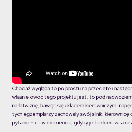
Chociaż wygląda to po prostu na przecięte i nastę
właśnie owoc tego projektu jest, to pod nadwoziem d
na łatwiznę, bawiąc się układem kierowniczym, nap
tych egzemplarzy zachowały swój silnik, kierownicę 
pytanie – co w momencie, gdyby jeden kierowca rusz