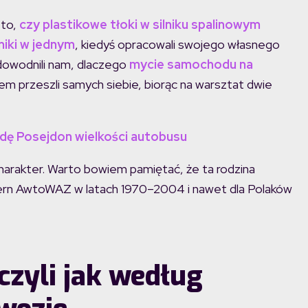
 to,
czy plastikowe tłoki w silniku spalinowym
lniki w jednym
, kiedyś opracowali swojego własnego
dowodnili nam, dlaczego
mycie samochodu na
m przeszli samych siebie, biorąc na warsztat dwie
edę Posejdon wielkości autobusu
 charakter. Warto bowiem pamiętać, że ta rodzina
ern AwtoWAZ w latach 1970–2004 i nawet dla Polaków
czyli jak według