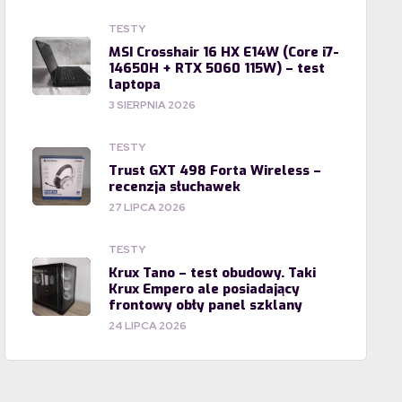
TESTY
MSI Crosshair 16 HX E14W (Core i7-
14650H + RTX 5060 115W) – test
laptopa
3 SIERPNIA 2026
TESTY
Trust GXT 498 Forta Wireless –
recenzja słuchawek
27 LIPCA 2026
TESTY
Krux Tano – test obudowy. Taki
Krux Empero ale posiadający
frontowy obły panel szklany
24 LIPCA 2026